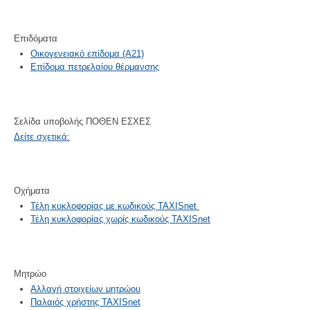
Επιδόματα
Οικογενειακό επίδομα (Α21)
Επίδομα πετρελαίου θέρμανσης
Σελίδα υποβολής ΠΟΘΕΝ ΕΣΧΕΣ
Δείτε σχετικά:
Οχήματα
Τέλη κυκλοφορίας με κωδικούς TAXISnet
Τέλη κυκλοφορίας χωρίς κωδικούς TAXISnet
Μητρώο
Αλλαγή στοιχείων μητρώου
Παλαιός χρήστης TAXISnet